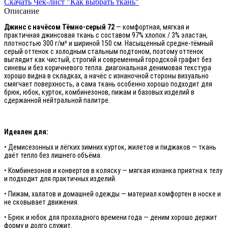
Скачать Чек-лист "Как выбрать ткань"
Описание
Джинс с начёсом Тёмно-серый 72
— комфортная, мягкая и
практичная джинсовая ткань с составом 97% хлопок / 3% эластан,
плотностью 300 г/м² и шириной 150 см. Насыщенный средне-тёмный
серый оттенок с холодным стальным подтоном, поэтому оттенок
выглядит как чистый, строгий и современный городской графит без
синевы и без коричневого тепла. диагональная денимовая текстура
хорошо видна в складках, а начёс с изнаночной стороны визуально
смягчает поверхность, а сама ткань особенно хорошо подходит для
брюк, юбок, курток, комбинезонов, пижам и базовых изделий в
сдержанной нейтральной палитре.
Идеален для:
• Демисезонных и лёгких зимних курток, жилетов и пиджаков — ткань
даёт тепло без лишнего объёма.
• Комбинезонов и конвертов в коляску — мягкая изнанка приятна к телу
и подходит для практичных изделий.
• Пижам, халатов и домашней одежды — материал комфортен в носке и
не сковывает движения.
• Брюк и юбок для прохладного времени года — деним хорошо держит
форму и долго служит.