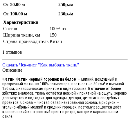
От 50.00 м
250р./м
От 100.00 м
230р./м
Характеристики
Состав
100% пэ
Ширина ткани, см
150
Страна-производитель
Китай
1 отзывов
Скачать Чек-лист "Как выбрать ткань"
Описание
Фатин Фатин черный горошек на белом
— мягкий, воздушный и
прозрачный фатин из 100% полиэстера, плотностью 30 г/м² и шириной
150 см, с классическим принтом в виде горошка. В отличие от более
жёстких аналогов, ткань остаётся нежной и приятной на ощупь, хорошо
драпируется и подходит для одежды, декора, детских и свадебных
проектов. Основа — чистая белая нейтральная основа, а рисунок —
угольно-чёрный мелкий и средний горошек, поэтому расцветка даёт
классический контрастный принт в ретро, кантри и карнавальном
стиле.