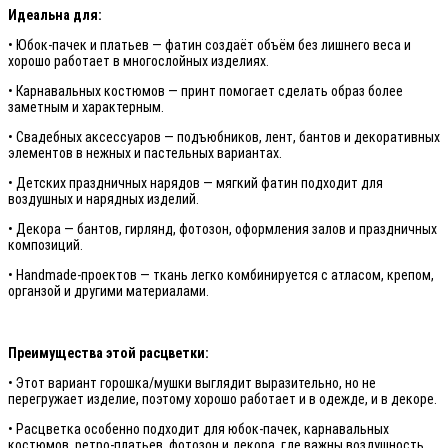
Идеальна для:
• Юбок-пачек и платьев — фатин создаёт объём без лишнего веса и
хорошо работает в многослойных изделиях.
• Карнавальных костюмов — принт помогает сделать образ более
заметным и характерным.
• Свадебных аксессуаров — подъюбников, лент, бантов и декоративных
элементов в нежных и пастельных вариантах.
• Детских праздничных нарядов — мягкий фатин подходит для
воздушных и нарядных изделий.
• Декора — бантов, гирлянд, фотозон, оформления залов и праздничных
композиций.
• Handmade-проектов — ткань легко комбинируется с атласом, крепом,
органзой и другими материалами.
Преимущества этой расцветки:
• Этот вариант горошка/мушки выглядит выразительно, но не
перегружает изделие, поэтому хорошо работает и в одежде, и в декоре.
• Расцветка особенно подходит для юбок-пачек, карнавальных
костюмов, ретро-платьев, фотозон и декора, где важны воздушность,