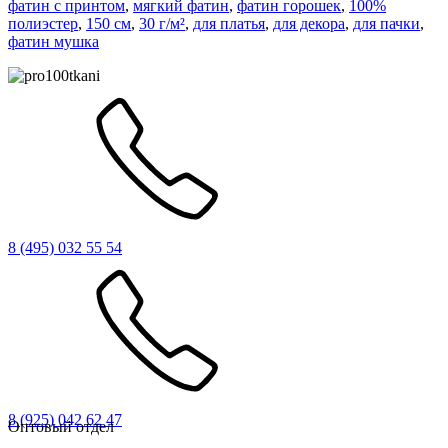
фатин с принтом
,
мягкий фатин
,
фатин горошек
,
100%
полиэстер
,
150 см
,
30 г/м²
,
для платья
,
для декора
,
для пачки
,
фатин мушка
8 (495) 032 55 54
8 (925) 042 62 47
Оптовый отдел