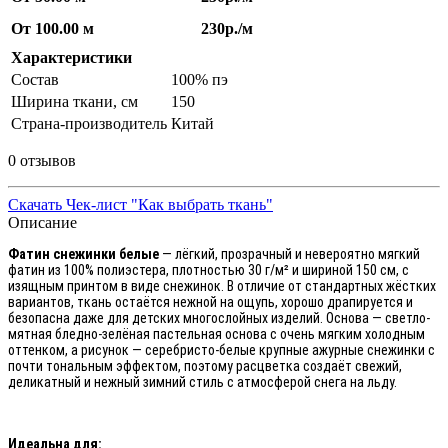
От 100.00 м
230р./м
Характеристики
Состав
100% пэ
Ширина ткани, см
150
Страна-производитель
Китай
0 отзывов
Скачать Чек-лист "Как выбрать ткань"
Описание
Фатин снежинки белые
— лёгкий, прозрачный и невероятно мягкий
фатин из 100% полиэстера, плотностью 30 г/м² и шириной 150 см, с
изящным принтом в виде снежинок. В отличие от стандартных жёстких
вариантов, ткань остаётся нежной на ощупь, хорошо драпируется и
безопасна даже для детских многослойных изделий. Основа — светло-
мятная бледно-зелёная пастельная основа с очень мягким холодным
оттенком, а рисунок — серебристо-белые крупные ажурные снежинки с
почти тональным эффектом, поэтому расцветка создаёт свежий,
деликатный и нежный зимний стиль с атмосферой снега на льду.
Идеальна для: