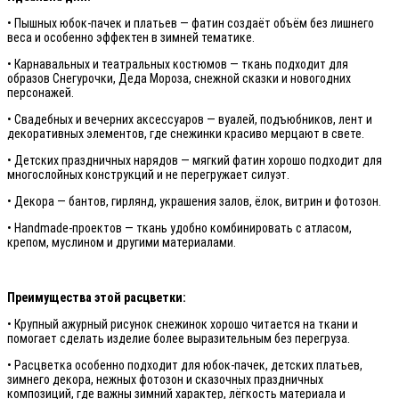
• Пышных юбок-пачек и платьев — фатин создаёт объём без лишнего
веса и особенно эффектен в зимней тематике.
• Карнавальных и театральных костюмов — ткань подходит для
образов Снегурочки, Деда Мороза, снежной сказки и новогодних
персонажей.
• Свадебных и вечерних аксессуаров — вуалей, подъюбников, лент и
декоративных элементов, где снежинки красиво мерцают в свете.
• Детских праздничных нарядов — мягкий фатин хорошо подходит для
многослойных конструкций и не перегружает силуэт.
• Декора — бантов, гирлянд, украшения залов, ёлок, витрин и фотозон.
• Handmade-проектов — ткань удобно комбинировать с атласом,
крепом, муслином и другими материалами.
Преимущества этой расцветки:
• Крупный ажурный рисунок снежинок хорошо читается на ткани и
помогает сделать изделие более выразительным без перегруза.
• Расцветка особенно подходит для юбок-пачек, детских платьев,
зимнего декора, нежных фотозон и сказочных праздничных
композиций, где важны зимний характер, лёгкость материала и