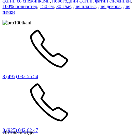
фатин со снежинками
,
новогодний фатин
,
фатин снежинки
,
100% полиэстер
,
150 см
,
30 г/м²
,
для платья
,
для декора
,
для
пачки
8 (495) 032 55 54
8 (925) 042 62 47
Оптовый отдел