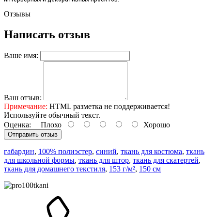
Отзывы
Написать отзыв
Ваше имя:
Ваш отзыв:
Примечание:
HTML разметка не поддерживается!
Используйте обычный текст.
Оценка:
Плохо
Хорошо
Отправить отзыв
габардин
,
100% полиэстер
,
синий
,
ткань для костюма
,
ткань
для школьной формы
,
ткань для штор
,
ткань для скатертей
,
ткань для домашнего текстиля
,
153 г/м²
,
150 см